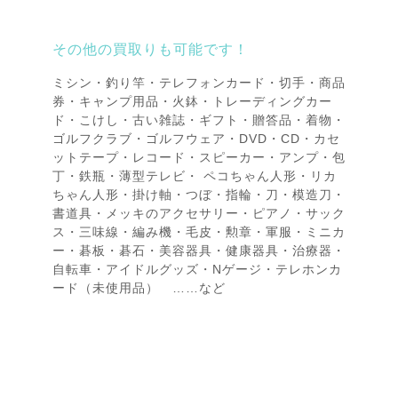
その他の買取りも可能です！
ミシン・釣り竿・テレフォンカード・切手・商品
券・キャンプ用品・火鉢・トレーディングカー
ド・こけし・古い雑誌・ギフト・贈答品・着物・
ゴルフクラブ・ゴルフウェア・DVD・CD・カセ
ットテープ・レコード・スピーカー・アンプ・包
丁・鉄瓶・薄型テレビ・ ペコちゃん人形・リカ
ちゃん人形・掛け軸・つぼ・指輪・刀・模造刀・
書道具・メッキのアクセサリー・ピアノ・サック
ス・三味線・編み機・毛皮・勲章・軍服・ミニカ
ー・碁板・碁石・美容器具・健康器具・治療器・
自転車・アイドルグッズ・Nゲージ・テレホンカ
ード（未使用品） ……など